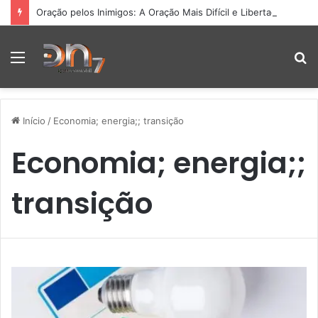
Oração pelos Inimigos: A Oração Mais Difícil e Libertadora
Menu
P
p
Início
/
Economia; energia;; transição
Economia; energia;;
transição