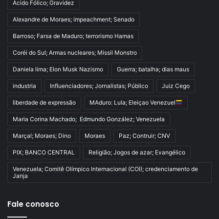
Acido Fólico; Gravidez
Alexandre de Moraes; impeachment; Senado
Barroso; Farsa de Maduro; terrorismo Hamas
Coréi do Sul; Armas nucleares; Missil Monstro
Daniela lima; Elon Musk Nazismo
Guerra; batalha; dias maus
industria
Influenciadores; Jornalistas; Público
Juiz Cego
liberdade de expressão
MAduro: Lula; Eleiçao Venezuel
Maria Corina Machado; Edmundo González; Venezuela
Marçal; Moraes; Dino
Moraes
Paz; Contruir; CNV
PIX; BANCO CENTRAL
Religião; Jogos de azar; Evangélico
Venezuela; Comitê Olímpico Internacional (COI); credenciamento de
Janja
Fale conosco