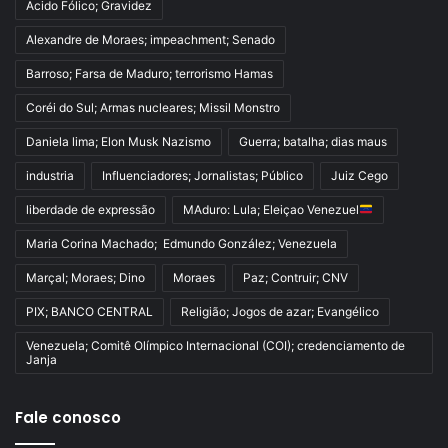
Acido Fólico; Gravidez
Alexandre de Moraes; impeachment; Senado
Barroso; Farsa de Maduro; terrorismo Hamas
Coréi do Sul; Armas nucleares; Missil Monstro
Daniela lima; Elon Musk Nazismo
Guerra; batalha; dias maus
industria
Influenciadores; Jornalistas; Público
Juiz Cego
liberdade de expressão
MAduro: Lula; Eleiçao Venezuel
Maria Corina Machado; Edmundo González; Venezuela
Marçal; Moraes; Dino
Moraes
Paz; Contruir; CNV
PIX; BANCO CENTRAL
Religião; Jogos de azar; Evangélico
Venezuela; Comitê Olímpico Internacional (COI); credenciamento de
Janja
Fale conosco