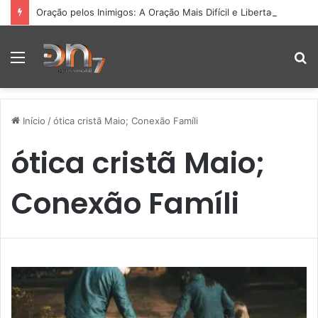
Oração pelos Inimigos: A Oração Mais Difícil e Libertadora
Menu
P
p
Início
/
ótica cristã Maio; Conexão Famíli
ótica cristã Maio;
Conexão Famíli