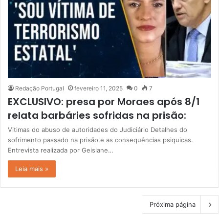
Redação Portugal
fevereiro 11, 2025
0
7
EXCLUSIVO: presa por Moraes após 8/1
relata barbáries sofridas na prisão:
Vitimas do abuso de autoridades do Judiciário Detalhes do
sofrimento passado na prisão.e as consequências psiquicas.
Entrevista realizada por Geisiane…
Leia mais »
Próxima página