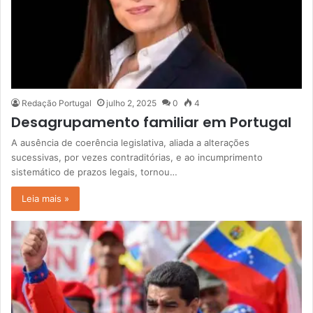
Redação Portugal
julho 2, 2025
0
4
Desagrupamento familiar em Portugal
A ausência de coerência legislativa, aliada a alterações
sucessivas, por vezes contraditórias, e ao incumprimento
sistemático de prazos legais, tornou…
Leia mais »