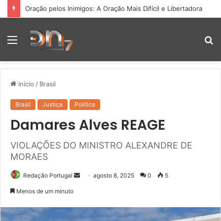
Oração pelos Inimigos: A Oração Mais Difícil e Libertadora
Menu
P
p
Início
/
Brasil
Brasil
Justiça
Politica
Damares Alves REAGE
VIOLAÇÕES DO MINISTRO ALEXANDRE DE
MORAES
Mande
Redação Portugal
agosto 8, 2025
0
5
um
Menos de um minuto
e-
mail