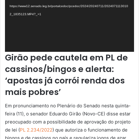
https://www12.senado.leg.br/portalcedoc/pcedoc/2024/20240711/2024071113010
2_1835123.MP4?_=1
Girão pede cautela em PL de
cassinos/bingos e alerta:
‘apostas já corrói renda dos
mais pobres’
Em pronunciamento no Plenário do Senado nesta quinta-
feira (11), o senador Eduardo Girão (Novo-CE) disse estar
preocupado com a possibilidade de aprovação do projeto
de lei (
PL 2.234/2022
) que autoriza o funcionamento de
bingos e de cassinos no país e regulariza jogos de azar,