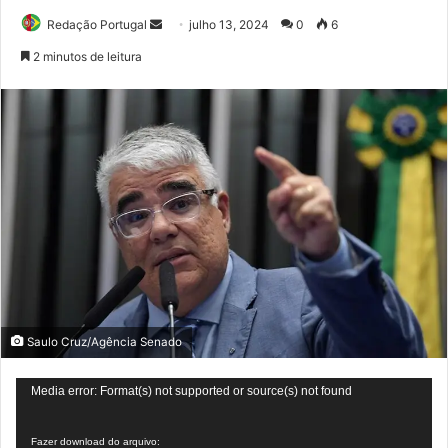
Mande
Redação Portugal
julho 13, 2024
0
6
um
2 minutos de leitura
e-
mail
Saulo Cruz/Agência Senado
Tocador
Media error: Format(s) not supported or source(s) not found
de
vídeo
Fazer download do arquivo: