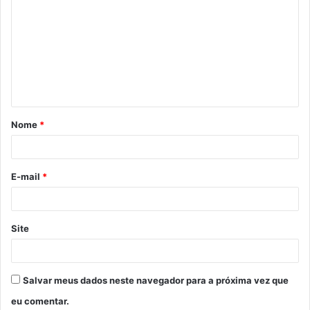
o
m
e
n
t
á
Nome
*
r
i
o
E-mail
*
*
Site
Salvar meus dados neste navegador para a próxima vez que
eu comentar.