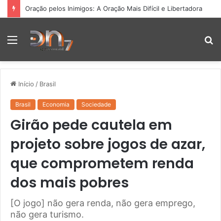
Pesquisadores da UFG desenvolvem IA para interpretar DNA
Menu
P
p
Início
/
Brasil
Brasil
Economia
Sociedade
Girão pede cautela em
projeto sobre jogos de azar,
que comprometem renda
dos mais pobres
[O jogo] não gera renda, não gera emprego,
não gera turismo.