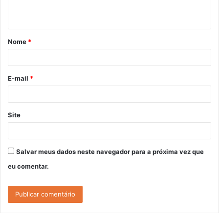
t
á
Nome
*
r
i
o
E-mail
*
*
Site
Salvar meus dados neste navegador para a próxima vez que
eu comentar.