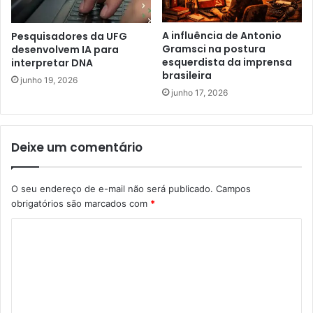
A influência de Antonio
Pesquisadores da UFG
Gramsci na postura
desenvolvem IA para
esquerdista da imprensa
interpretar DNA
brasileira
junho 19, 2026
junho 17, 2026
Deixe um comentário
O seu endereço de e-mail não será publicado.
Campos
obrigatórios são marcados com
*
C
o
m
e
n