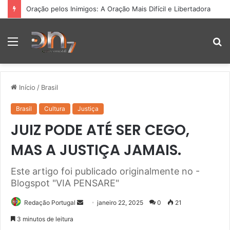
Oração pelos Inimigos: A Oração Mais Difícil e Libertadora
Menu
P
p
Início
/
Brasil
Brasil
Cultura
Justiça
JUIZ PODE ATÉ SER CEGO,
MAS A JUSTIÇA JAMAIS.
Este artigo foi publicado originalmente no -
Blogspot "VIA PENSARE"
Mande
Redação Portugal
janeiro 22, 2025
0
21
um
3 minutos de leitura
e-