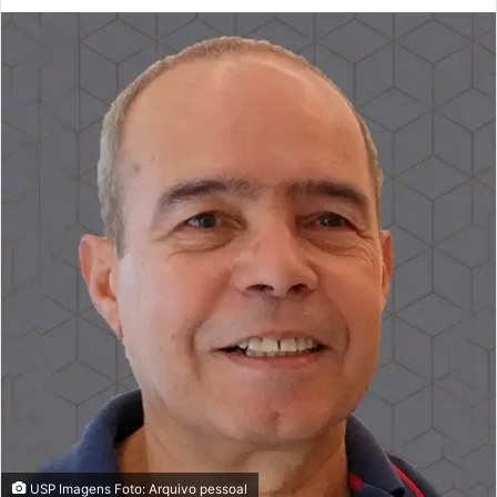
mail
USP Imagens Foto: Arquivo pessoal