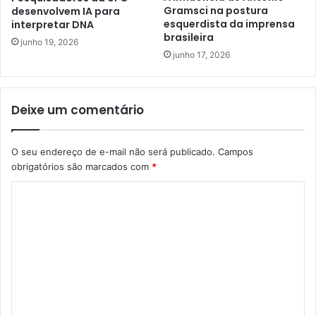
Gramsci na postura
desenvolvem IA para
esquerdista da imprensa
interpretar DNA
brasileira
junho 19, 2026
junho 17, 2026
Deixe um comentário
O seu endereço de e-mail não será publicado.
Campos
obrigatórios são marcados com
*
C
o
m
e
n
t