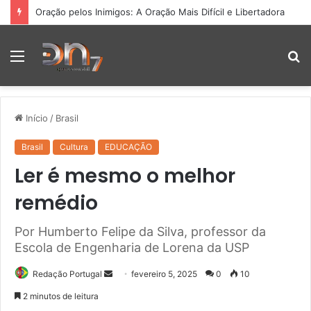
Oração pelos Inimigos: A Oração Mais Difícil e Libertadora
Menu
P
p
Início
/
Brasil
Brasil
Cultura
EDUCAÇÃO
Ler é mesmo o melhor
remédio
Por Humberto Felipe da Silva, professor da
Escola de Engenharia de Lorena da USP
Mande
Redação Portugal
fevereiro 5, 2025
0
10
um
2 minutos de leitura
e-