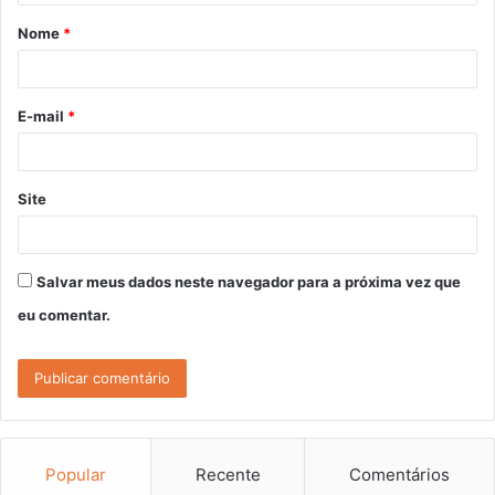
á
Nome
*
r
i
o
E-mail
*
*
Site
Salvar meus dados neste navegador para a próxima vez que
eu comentar.
Popular
Recente
Comentários