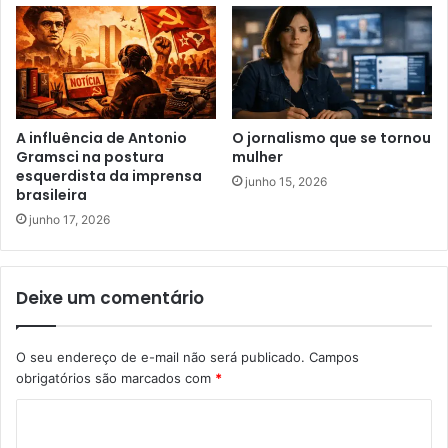
A influência de Antonio
O jornalismo que se tornou
Gramsci na postura
mulher
esquerdista da imprensa
junho 15, 2026
brasileira
junho 17, 2026
Deixe um comentário
O seu endereço de e-mail não será publicado.
Campos
obrigatórios são marcados com
*
C
o