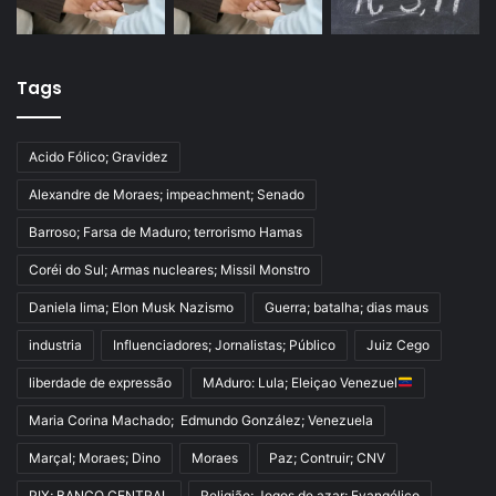
Tags
Acido Fólico; Gravidez
Alexandre de Moraes; impeachment; Senado
Barroso; Farsa de Maduro; terrorismo Hamas
Coréi do Sul; Armas nucleares; Missil Monstro
Daniela lima; Elon Musk Nazismo
Guerra; batalha; dias maus
industria
Influenciadores; Jornalistas; Público
Juiz Cego
liberdade de expressão
MAduro: Lula; Eleiçao Venezuel
Maria Corina Machado; Edmundo González; Venezuela
Marçal; Moraes; Dino
Moraes
Paz; Contruir; CNV
PIX; BANCO CENTRAL
Religião; Jogos de azar; Evangélico