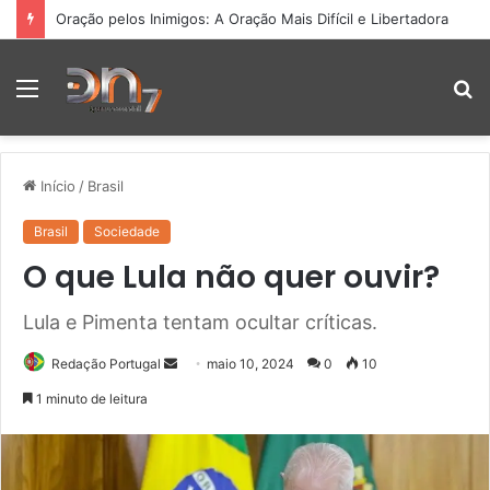
Oração pelos Inimigos: A Oração Mais Difícil e Libertadora
Menu
P
p
Início
/
Brasil
Brasil
Sociedade
O que Lula não quer ouvir?
Lula e Pimenta tentam ocultar críticas.
Mande
Redação Portugal
maio 10, 2024
0
10
um
1 minuto de leitura
e-
mail