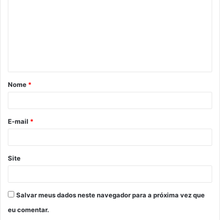
m
e
n
t
á
Nome
*
r
i
o
E-mail
*
*
Site
Salvar meus dados neste navegador para a próxima vez que
eu comentar.