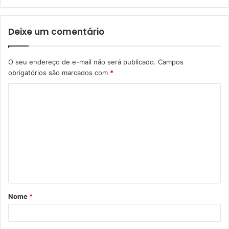
Deixe um comentário
O seu endereço de e-mail não será publicado.
Campos
obrigatórios são marcados com
*
C
o
m
e
n
t
á
Nome
*
r
i
o