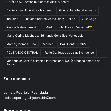
Coréi do Sul; Armas nucleares; Missil Monstro
Daniela lima; Elon Musk Nazismo
Guerra; batalha; dias maus
industria
Influenciadores; Jornalistas; Público
Juiz Cego
liberdade de expressão
MAduro: Lula; Eleiçao Venezuel
Maria Corina Machado; Edmundo González; Venezuela
Marçal; Moraes; Dino
Moraes
Paz; Contruir; CNV
PIX; BANCO CENTRAL
Religião; Jogos de azar; Evangélico
Venezuela; Comitê Olímpico Internacional (COI); credenciamento de
Janja
Fale conosco
contato@portaldn7.com.br.br
redacaoportugual@portaldn7.com.br.br
Propagandas