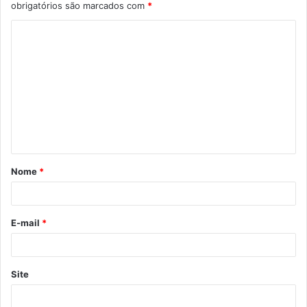
obrigatórios são marcados com
*
C
o
m
e
n
t
á
Nome
*
r
i
o
E-mail
*
*
Site