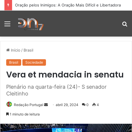
Oração pelos Inimigos: A Oração Mais Difícil e Libertadora
Menu
P
p
Início
/
Brasil
Brasil
Sociedade
Vera et mendacia in senatu
Plenário na quarta-feira (24)- S senador
Cleitinho
Mande
Redação Portugal
abril 29, 2024
0
4
um
1 minuto de leitura
e-
mail